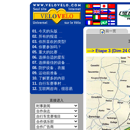
01.
今天的头版 …
前一页
02.
所有的报道 …
03.
你所喜欢的类型!
04.
你要参加吗？
---> Etape 3 (Dim 24 O
05.
重大的比赛 …
06.
选择合适的爱车
07.
选择最佳的设备 …
08.
防护设备，衣服
09.
运动前准备 …
10.
了解更多的内容
11.
自行车赛事村 …
12.
互联网咨询，很容易
直接进入