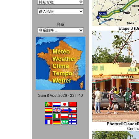
联系
Etape 3 (D
Sam 8 Aout 2026 - 22 h 40
Photos©ClaudeR
Contac