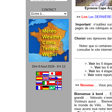
Epreuve Cape Arg
CONTACT
>>
Lire
Les DERNIÈRE
Important
: n’oubliez sur
pages de ces rubriques ave
Choisir
ses épreuves dan
Notez que si certaines
consulter le site intern
>..
Voir
les 6 étap
Dim 9 Aout 2026 - 8 h 12
>..
Voir
les 6 é
>..
Voir
les 4 étap
>..
Voir
notre repor
>>
Nouveau
... Vous po
Bienvenue à bord
... E
grandit ... Velovelo s’en
Visiteurs aussi … Bienv
le monde du Vélo ... Nom
nous avons tout notre tem