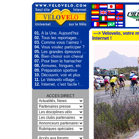
01.
A la Une, Aujourd’hui
---> Velovelo, votre m
02.
Tous les reportages…
Internet !
03.
Comme vous l’aimez !
04.
Vous voulez participer ?
05.
Les grandes épreuves …
06.
Bien choisir son cheval
07.
Pour bien le harnacher
08.
Armures, fringues, etc
09.
Préparation sportive
10.
Découvrir, voir et plus
11.
Le Velovelo village…
12.
Internet, c’est facile !…
ACCES DIRECT