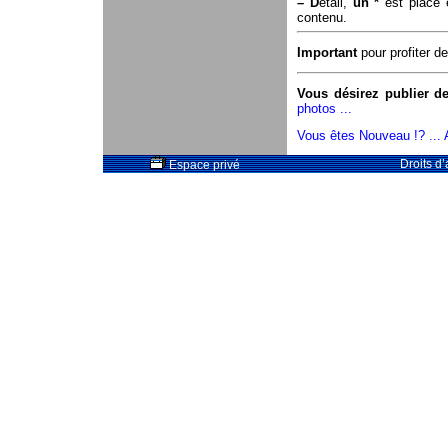
–
D
étail,
un *
est placé e
contenu.
Important
pour profiter 
Vous désirez publier d
photos ...
Vous êtes Nouveau !? ... Al
Droits d
Espace privé