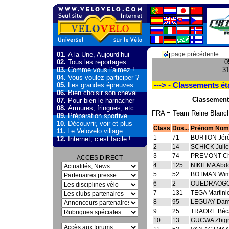
01.
A la Une, Aujourd’hui
page précédente
02.
Tous les reportages…
0
03.
Comme vous l’aimez !
31
04.
Vous voulez participer ?
05.
Les grandes épreuves …
---> - Classements ét
06.
Bien choisir son cheval
Classement 
07.
Pour bien le harnacher
08.
Armures, fringues, etc
FRA = Team Reine Blanche
09.
Préparation sportive
10.
Découvrir, voir et plus
Class
Dos...
Prénom Nom
11.
Le Velovelo village…
1
71
BURTON Jér
12.
Internet, c’est facile !…
2
14
SCHICK Juli
3
74
PREMONT Chr
ACCES DIRECT
4
125
NIKIEMA Abdo
5
52
BOTMAN Wi
6
2
OUEDRAOGO
7
131
TEGA Martini
8
95
LEGUAY Dam
9
25
TRAORE Béc
10
13
GUCWA Zbig