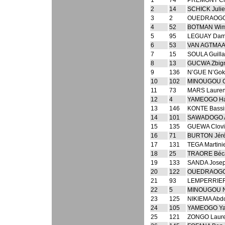
1
74
PREMONT Chr
2
14
SCHICK Juli
3
2
OUEDRAOGO
4
52
BOTMAN Wi
5
95
LEGUAY Dam
6
53
VAN AGTMAAL
7
15
SOULA Guill
8
13
GUCWA Zbig
9
136
N’GUE N’Gok
10
102
MINOUGOU O
11
73
MARS Lauren
12
4
YAMEOGO H
13
146
KONTE Bassi
14
101
SAWADOGO A
15
135
GUEWA Clovi
16
71
BURTON Jér
17
131
TEGA Martini
18
25
TRAORE Béc
19
133
SANDA Jose
20
122
OUEDRAOGO 
21
93
LEMPERRIER
22
5
MINOUGOU N
23
125
NIKIEMA Abdo
24
105
YAMEOGO Ya
25
121
ZONGO Laure