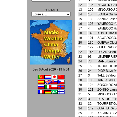
11
53
VAN AGTMAAL
12
136
N’GUE N’Gok
13
102
MINOUGOU O
CONTACT
14
15
SOULA Guill
15
133
SANDA Jose
16
105
YAMEOGO Ya
17
4
YAMEOGO H
18
146
KONTE Bassi
19
101
SAWADOGO A
20
135
GUEWA Clovi
21
122
OUEDRAOGO 
22
145
FOFANA Ben Z
23
93
LEMPERRIER
24
73
MARS Lauren
25
16
TROUCHE Be
Jeu 6 Aout 2026 - 19 h 54
26
24
DIOP Baye M
27
3
TALL Saïdou
28
103
TARBAGDO Et
29
124
SOKONDO A
30
121
ZONGO Laure
31
5
MINOUGOU N
32
31
DESTRUEL S
33
32
TOURRET Gui
34
142
OUATTARA Bo
35
106
KAGAMBEGA 