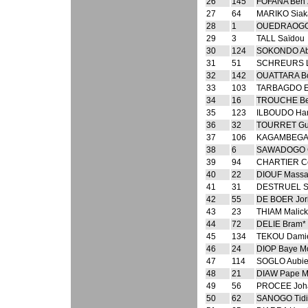
26
145
FOFANA Ben Z
27
64
MARIKO Siak
28
1
OUEDRAOGO 
29
3
TALL Saïdou
30
124
SOKONDO A
31
51
SCHREURS L
32
142
OUATTARA Bo
33
103
TARBAGDO Et
34
16
TROUCHE Be
35
123
ILBOUDO Ha
36
32
TOURRET Gui
37
106
KAGAMBEGA 
38
6
SAWADOGO G
39
94
CHARTIER Cé
40
22
DIOUF Massa
41
31
DESTRUEL S
42
55
DE BOER Jor
43
23
THIAM Malick
44
72
DELIE Bram*
45
134
TEKOU Dami
46
24
DIOP Baye M
47
114
SOGLO Aubie
48
21
DIAW Pape M
49
56
PROCEE Joh
50
62
SANOGO Tidi