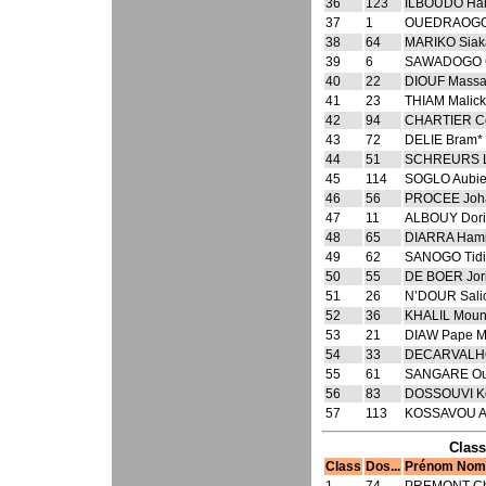
36
123
ILBOUDO Ha
37
1
OUEDRAOGO 
38
64
MARIKO Siak
39
6
SAWADOGO G
40
22
DIOUF Massa
41
23
THIAM Malick
42
94
CHARTIER Cé
43
72
DELIE Bram*
44
51
SCHREURS L
45
114
SOGLO Aubie
46
56
PROCEE Joh
47
11
ALBOUY Dori
48
65
DIARRA Hami
49
62
SANOGO Tidi
50
55
DE BOER Jor
51
26
N’DOUR Sali
52
36
KHALIL Mouni
53
21
DIAW Pape M
54
33
DECARVALHO
55
61
SANGARE Ou
56
83
DOSSOUVI K
57
113
KOSSAVOU A
Class
Class
Dos...
Prénom Nom