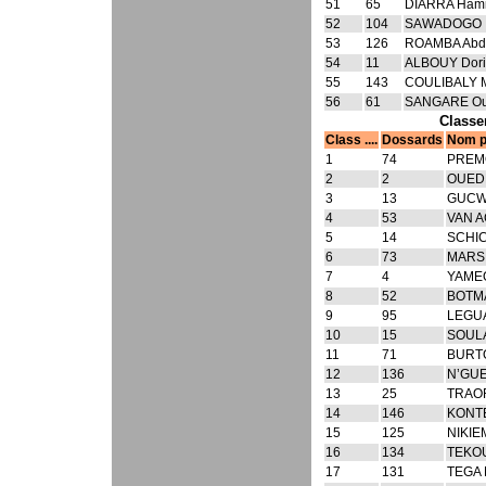
51
65
DIARRA Hami
52
104
SAWADOGO
53
126
ROAMBA Abdo
54
11
ALBOUY Dori
55
143
COULIBALY 
56
61
SANGARE Ou
Classe
Class ....
Dossards
Nom 
1
74
PREMO
2
2
OUED
3
13
GUCWA
4
53
VAN A
5
14
SCHIC
6
73
MARS 
7
4
YAME
8
52
BOTM
9
95
LEGU
10
15
SOULA
11
71
BURT
12
136
N’GUE
13
25
TRAOR
14
146
KONTE
15
125
NIKIEM
16
134
TEKO
17
131
TEGA 