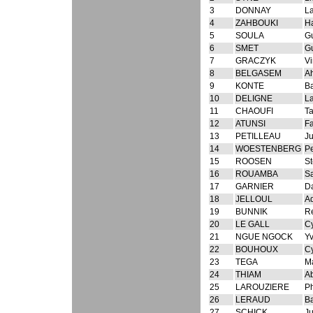
3
DONNAY
La
4
ZAHBOUKI
H
5
SOULA
G
6
SMET
G
7
GRACZYK
Vi
8
BELGASEM
A
9
KONTE
Ba
10
DELIGNE
La
11
CHAOUFI
Ta
12
ATUNSI
F
13
PETILLEAU
Ju
14
WOESTENBERG
Pe
15
ROOSEN
St
16
ROUAMBA
S
17
GARNIER
D
18
JELLOUL
Ad
19
BUNNIK
R
20
LE GALL
Cy
21
NGUE NGOCK
Y
22
BOUHOUX
Cy
23
TEGA
Ma
24
THIAM
A
25
LAROUZIERE
Ph
26
LERAUD
Ba
27
SCHICK
Ju