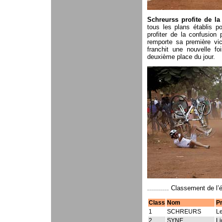
Schreurss profite de la
tous les plans établis p
profiter de la confusion
remporte sa première vic
franchit une nouvelle fo
deuxième place du jour.
........... Classement de l’
Class
Nom
P
1
SCHREURS
L
2
SYNE
Li