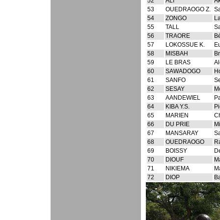
52
ALI
A
53
OUEDRAOGO Z.
S
54
ZONGO
La
55
TALL
S
56
TRAORE
B
57
LOKOSSUE K.
E
58
MISBAH
B
59
LE BRAS
A
60
SAWADOGO
H
61
SANFO
S
62
SESAY
M
63
AANDEWIEL
P
64
KIBA Y.S.
Pi
65
MARIEN
Ch
66
DU PRIE
M
67
MANSARAY
S
68
OUEDRAOGO
R
69
BOISSY
D
70
DIOUF
M
71
NIKIEMA
M
72
DIOP
B