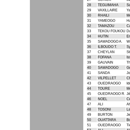
28
TEGUIMAHA
S
29
VAXILLAIRE
Y
30
RHAILI
M
31
YAMEOGO
H
32
TAMAZOU
Ca
33
TEKOU FOUKOU
D
34
HUTIN
E
35
SAWADOGO A.
W
36
ILBOUDO T.
Sy
37
CHEYLAN
S
38
FOFANA
Is
39
GAUVAIN
T
40
SAWADOGO
G
41
SANDA
J
42
VILPELLET
Ch
43
OUEDRAOGO
Id
44
TOURE
M
45
OUEDRAOGO R.
J
46
NOEL
Cé
47
ALI
A
48
TOSONI
La
49
BURTON
J
50
OUATTARA
Bo
51
OUEDRAOGO
Ti