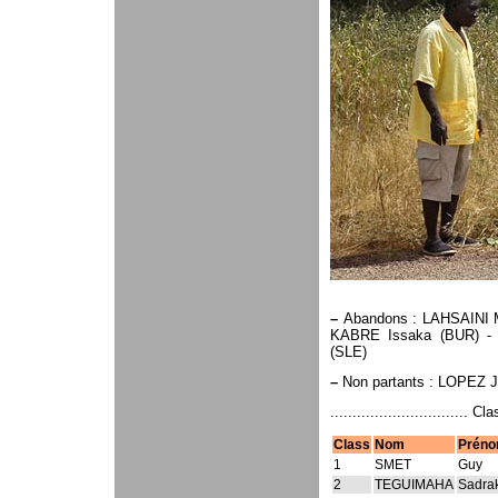
–
Abandons : LAHSAINI 
KABRE Issaka (BUR) -
(SLE)
–
Non partants : LOPEZ J
............................... C
Class
Nom
Prén
1
SMET
Guy
2
TEGUIMAHA
Sadra