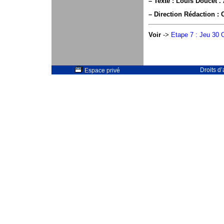
–
Texte : Louis Doucet . 
–
Direction Rédaction : 
Voir
->
Etape 7 : Jeu 30 O
Droits d
Espace privé