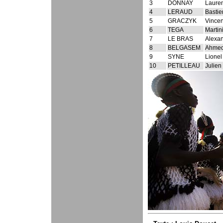
3
DONNAY
Lauren
4
LERAUD
Bastie
5
GRACZYK
Vincen
6
TEGA
Martin
7
LE BRAS
Alexa
8
BELGASEM
Ahmed
9
SYNE
Lionel
10
PETILLEAU
Julien