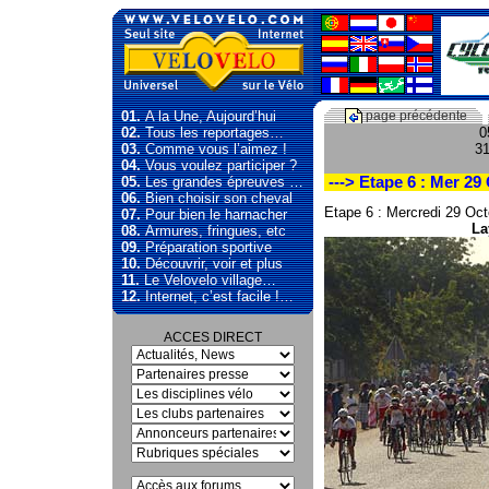
01.
A la Une, Aujourd’hui
page précédente
02.
Tous les reportages…
0
03.
Comme vous l’aimez !
31
04.
Vous voulez participer ?
05.
Les grandes épreuves …
---> Etape 6 : Mer 29
06.
Bien choisir son cheval
Etape 6 : Mercredi 29 Oct
07.
Pour bien le harnacher
La
08.
Armures, fringues, etc
09.
Préparation sportive
10.
Découvrir, voir et plus
11.
Le Velovelo village…
12.
Internet, c’est facile !…
ACCES DIRECT