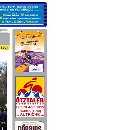
r
 (30)