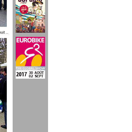
it ...