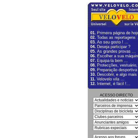
01.
Primeira página de hoj
02.
Todas as reportagens
03.
Ao seu gosto ! …
04.
Deseja participar ?
05.
As grandes provas …
06.
Escolher a sua máqui
07.
Equipa-la bem …
08.
Protecções, vestuário
09.
Preparação desportiva
10.
Descobrir, e algo mais
11.
Velovelo vila …
12.
Internet, é fácil !…
ACESSO DIRECTO