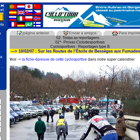
e
página anterior
Enviar a amigos
Para imprimi
 …
02. Todas as reportagens …
02*- Provas Ciclodesportivas
Cyclosportives : Reportages type B
---> 10/02/07 : Sur les Routes de l’Étoile de Bessèges aux Fumades
na
V
oir ->
la fiche-épreuve de cette cyclosportive
dans notre super calendrier
, …