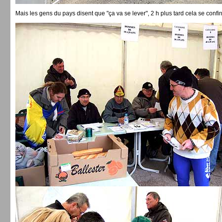
Mais les gens du pays disent que "ça va se lever", 2 h plus tard cela se confi