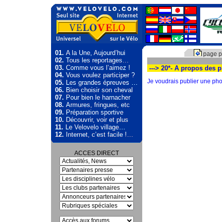
01.
A la Une, Aujourd’hui
page p
02.
Tous les reportages…
03.
Comme vous l’aimez !
---> 20*- A propos des p
04.
Vous voulez participer ?
Je voudrais publier une phot
05.
Les grandes épreuves …
06.
Bien choisir son cheval
07.
Pour bien le harnacher
08.
Armures, fringues, etc
09.
Préparation sportive
10.
Découvrir, voir et plus
11.
Le Velovelo village…
12.
Internet, c’est facile !…
ACCES DIRECT