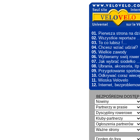
01.
Pierwsza strona na dzi
02.
Wszystkie reportaże 
03.
To co lubisz !…
04.
Chcesz wziać udział?
05.
Wielkie zawody
06.
Wybieramy swój rowe
07.
Jak wybrać siodełko 
08.
Ubrania, akcesoria, itp
09.
Przygotowanie sporto
10.
Odkrywać coraz wiece
11.
Wioska Velovelo
12.
Internet, bezproblemo
BEZPOŚREDNI DOSTĘP