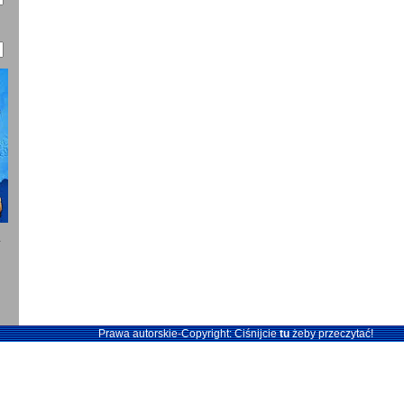
4
Prawa autorskie-Copyright: Ciśnijcie
tu
żeby przeczytać!