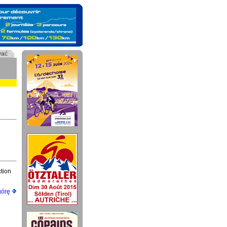
wać
tion
górę