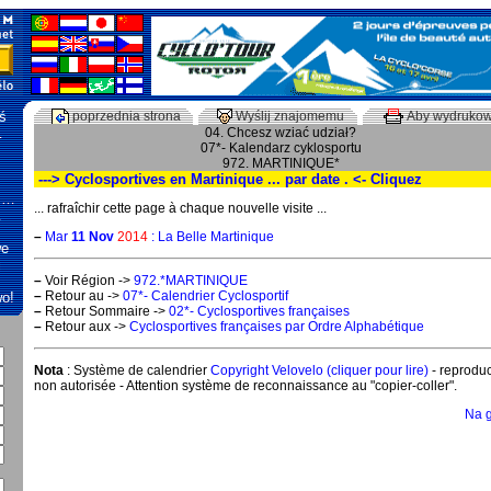
ś
poprzednia strona
Wyślij znajomemu
Aby wydruko
…
04. Chcesz wziać udział?
07*- Kalendarz cyklosportu
972. MARTINIQUE*
---> Cyclosportives en Martinique ... par date . <- Cliquez
r …
... rafraîchir cette page à chaque nouvelle visite ...
…
–
Mar
11 Nov
2014
: La Belle Martinique
we
j
–
Voir Région ->
972.*MARTINIQUE
–
Retour au ->
07*- Calendrier Cyclosportif
wo!
–
Retour Sommaire ->
02*- Cyclosportives françaises
–
Retour aux ->
Cyclosportives françaises par Ordre Alphabétique
Nota
: Système de calendrier
Copyright Velovelo (cliquer pour lire)
- reproduc
non autorisée - Attention système de reconnaissance au "copier-coller".
Na 