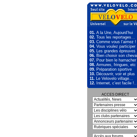
01.
A la Une, Aujourd’hui
02.
Tous les reportages…
03.
Comme vous l’aimez !
04.
Vous voulez participer
05.
Les grandes épreuves
06.
Bien choisir son cheva
07.
Pour bien le harnacher
08.
Armures, fringues, etc
09.
Préparation sportive
10.
Découvrir, voir et plus
11.
Le Velovelo village…
12.
Internet, c’est facile !
ACCES DIRECT