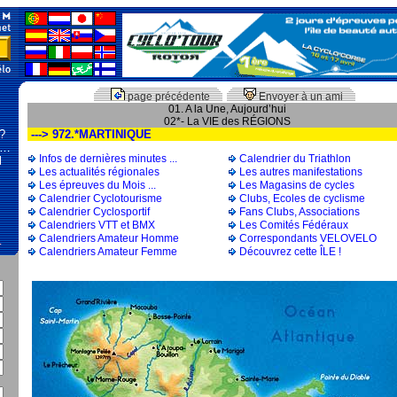
page précédente
Envoyer à un ami
01. A la Une, Aujourd’hui
02*- La VIE des RÉGIONS
 ?
---> 972.*MARTINIQUE
 …
Infos de dernières minutes ...
Calendrier du Triathlon
l
Les actualités régionales
Les autres manifestations
Les épreuves du Mois ...
Les Magasins de cycles
Calendrier Cyclotourisme
Clubs, Ecoles de cyclisme
Calendrier Cyclosportif
Fans Clubs, Associations
Calendriers VTT et BMX
Les Comités Fédéraux
Calendriers Amateur Homme
Correspondants VELOVELO
…
Calendriers Amateur Femme
Découvrez cette ÎLE !