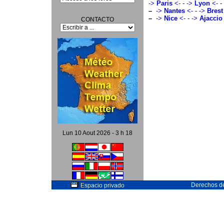
->
Paris
<-
-
->
Lyon
<-
-
–
->
Nantes
<-
-
->
Brest
–
->
Nice
<-
-
->
Ajaccio
CONTACTO
Lun 10 Aout 2026 - 3 h 18
Derechos de
Espacio privado