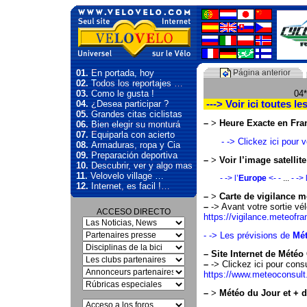
01.
En portada, hoy
Página anterior
02.
Todos los reportajes …
03.
Como le gusta !
04*
04.
¿Desea participar ?
---> Voir ici toutes le
05.
Grandes citas ciclistas
–
>
Heure Exacte en Fra
06.
Bien elegir su monturá
07.
Equiparla con acierto
- -> Clickez ici pour 
08.
Armaduras, ropa y Cia
09.
Preparación deportiva
–
>
Voir l’image satellit
10.
Descubrir, ver y algo mas
11.
Velovelo village …
- -> l’
Europe
<- -
...
- ->
12.
Internet, es facil !…
–
>
Carte de vigilance m
–
-> Avant votre sortie vélo
ACCESO DIRECTO
https://vigilance.meteofran
- -> Les prévisions de
Mét
–
Site Internet de Mété
–
-> Clickez ici pour consu
https://www.meteoconsult.
–
>
Météo du Jour et + d