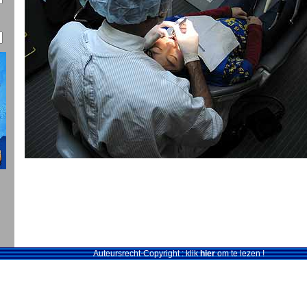
Auteursrecht-Copyright : klik
hier
om te lezen !