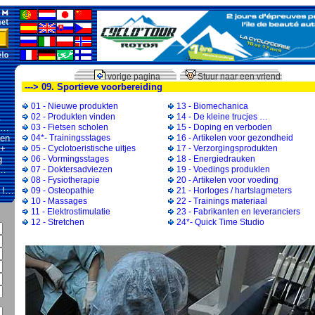
vorige pagina
Stuur naar een vriend
---> 09. Sportieve voorbereiding
01 - Nieuwe produkten
13 - Biomechanica
…
02 - Produkten vinden
14 - De kleine trucjes …
s …
03 - Fietsen scholen
15 - Doping en verboden
den
04*- Trainingsstages
16 - Artikelen voor gezondheid
 +
05 - Cyclotoeristische uitjes
17 - Verzorgingsprodukten
g
06 - Vormingsstages
18 - Energiedrauken
 …
07 - Doktersadviezen
19 - Voedings produklen
08 - Fysiotherapie
20 - Artikelen voor voeding
k !…
09 - Osteopathie
21 - Horloges / hartslagmeters
10 - Massages
22 - Trainings materiaal
11 - Elektrostimulatie
23 - Fabrikanten en leveranciers
12 - Stretchen
24*- Quick Time Studio