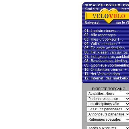
01.
Laatste nieuws …
02.
Alle reportages …
03.
Kies u voorkeur !…
04.
Wilt u meedoen ?
05.
De grote wedstrijden 
06.
Het kiezen van uw ro
07.
Het ijzeren ros aankle
08.
Bescherming, kleding,
09.
Sportieve voorbereidin
10.
Ontdekken, zien en +
11.
Het Velovelo dorp …
12.
Internet, das makkelij
DIRECTE TOEGANG