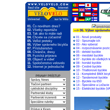
01.
Čo novéhom dnes?
predchádz
02.
Všetky reportáže
---> 06. Výber správneh
03.
Tak ako to máte radi
04.
Chcete sa zúčastniť
01 - Nové produkty
05.
Veľké preteky
02 - Spoznajte ich
06.
Výber správneho bicykla
03 - Ako vyberat
07.
Príslušenstvo
04 - rozpoznávanie pozicí
08.
Chrániče, dresy
05 - detské bycikle
09.
Fyzická príprava
06 - mestské bycikle
10.
Objaviť a vidieť
07 - bycikle do všetkých 
11.
Spoločenstvo velovelo
08 - horské bycikle
12.
Internet je jednoduché
09 - Cestné bycikle
10 - Triatlonové bycikle
11 - Kompletné BMX bicy
PRIAMY PRÍSTUP
12 - Tandemové bycikle
13 - Bycikle na 650
14 - Špeciálne a Ležacie 
15 - Elektrické bycikle (V