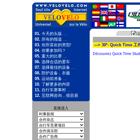
01.
今天的头版 …
02.
所有的报道 …
03.
你所喜欢的类型!
---> 30*- Quick Time 
04.
你要参加吗？
Découvrez Quick Time Studi
05.
重大的比赛 …
06.
选择合适的爱车
07.
选择最佳的设备 …
08.
防护设备，衣服
09.
运动前准备 …
10.
了解更多的内容
11.
自行车赛事村 …
12.
互联网咨询，很容易
直接进入