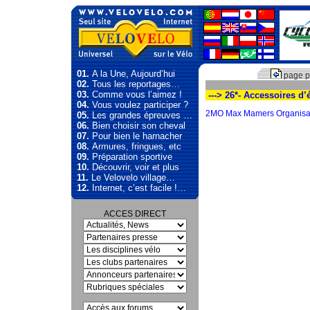
01.
A la Une, Aujourd’hui
page p
02.
Tous les reportages…
03.
Comme vous l’aimez !
---> 26*- Accessoires d
04.
Vous voulez participer ?
2MO Max Mamers Organisa
05.
Les grandes épreuves …
06.
Bien choisir son cheval
07.
Pour bien le harnacher
08.
Armures, fringues, etc
09.
Préparation sportive
10.
Découvrir, voir et plus
11.
Le Velovelo village…
12.
Internet, c’est facile !…
ACCES DIRECT