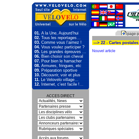
01.
A la Une, Aujourd’hui
page p
02.
Tous les reportages…
03.
Comme vous l’aimez !
---> 22 - Cartes postale
04.
Vous voulez participer ?
Nouvel article
05.
Les grandes épreuves …
06.
Bien choisir son cheval
07.
Pour bien le harnacher
08.
Armures, fringues, etc
09.
Préparation sportive
10.
Découvrir, voir et plus
11.
Le Velovelo village…
12.
Internet, c’est facile !…
ACCES DIRECT