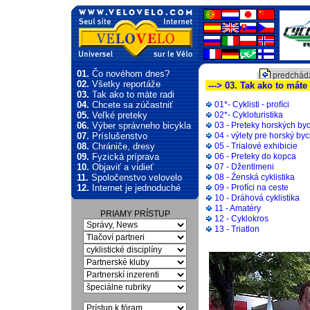
01.
Čo novéhom dnes?
predchádz
02.
Všetky reportáže
---> 03. Tak ako to máte 
03.
Tak ako to máte radi
04.
Chcete sa zúčastniť
01*- Cyklisti - profíci
05.
Veľké preteky
02*- Cykloturistika
06.
Výber správneho bicykla
03 - Preteky horských byc
07.
Príslušenstvo
04 - výlety pre horský byc
08.
Chrániče, dresy
05 - Trialové exhibicie
09.
Fyzická príprava
06 - Preteky do kopca
10.
Objaviť a vidieť
07 - Džentlmeni
11.
Spoločenstvo velovelo
08 - Źenská cyklistika
12.
Internet je jednoduché
09 - Profíci na ceste
10 - Dráhová cyklistika
11 - Amatéry
PRIAMY PRÍSTUP
12 - Cyklokros
13 - Triatlon