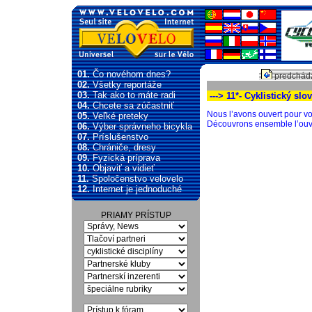
01.
Čo novéhom dnes?
predchádz
02.
Všetky reportáže
03.
Tak ako to máte radi
---> 11*- Cyklistický slo
04.
Chcete sa zúčastniť
Nous l’avons ouvert pour vo
05.
Veľké preteky
Découvrons ensemble l’ouvr
06.
Výber správneho bicykla
07.
Príslušenstvo
08.
Chrániče, dresy
09.
Fyzická príprava
10.
Objaviť a vidieť
11.
Spoločenstvo velovelo
12.
Internet je jednoduché
PRIAMY PRÍSTUP