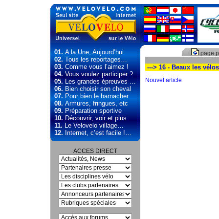
01.
A la Une, Aujourd’hui
page p
02.
Tous les reportages…
03.
Comme vous l’aimez !
---> 16 - Beaux les vélo
04.
Vous voulez participer ?
Nouvel article
05.
Les grandes épreuves …
06.
Bien choisir son cheval
07.
Pour bien le harnacher
08.
Armures, fringues, etc
09.
Préparation sportive
10.
Découvrir, voir et plus
11.
Le Velovelo village…
12.
Internet, c’est facile !…
ACCES DIRECT