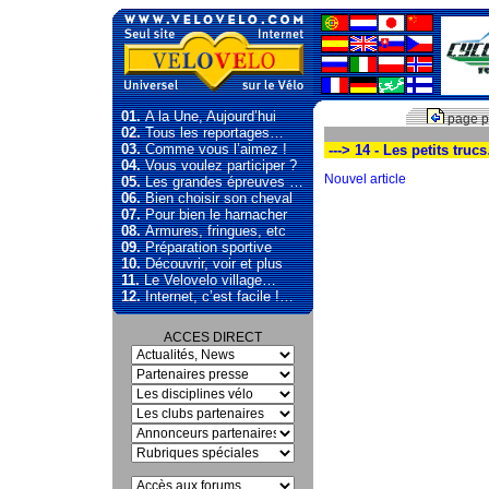
01.
A la Une, Aujourd’hui
page p
02.
Tous les reportages…
03.
Comme vous l’aimez !
---> 14 - Les petits truc
04.
Vous voulez participer ?
Nouvel article
05.
Les grandes épreuves …
06.
Bien choisir son cheval
07.
Pour bien le harnacher
08.
Armures, fringues, etc
09.
Préparation sportive
10.
Découvrir, voir et plus
11.
Le Velovelo village…
12.
Internet, c’est facile !…
ACCES DIRECT