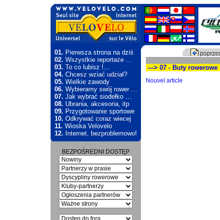
01.
Pierwsza strona na dziś
poprzed
02.
Wszystkie reportaże …
03.
To co lubisz !…
---> 07 - Buty rowerowe
04.
Chcesz wziać udział?
Nouvel article
05.
Wielkie zawody
06.
Wybieramy swój rower …
07.
Jak wybrać siodełko …
08.
Ubrania, akcesoria, itp
09.
Przygotowanie sportowe
10.
Odkrywać coraz wiecej
11.
Wioska Velovelo
12.
Internet, bezproblemowo!
BEZPOŚREDNI DOSTĘP