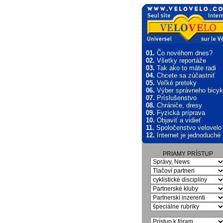
01.
Čo novéhom dnes?
02.
Všetky reportáže
03.
Tak ako to máte radi
04.
Chcete sa zúčastniť
05.
Veľké preteky
06.
Výber správneho bicyk
07.
Príslušenstvo
08.
Chrániče, dresy
09.
Fyzická príprava
10.
Objaviť a vidieť
11.
Spoločenstvo velovelo
12.
Internet je jednoduché
PRIAMY PRÍSTUP