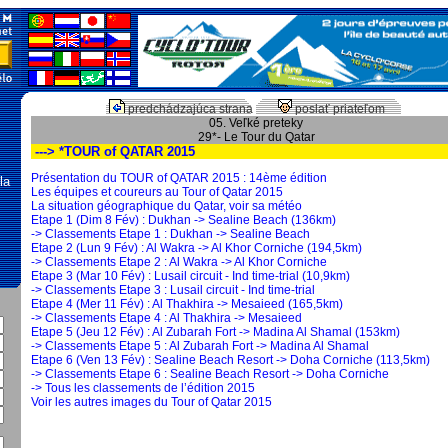
predchádzajúca strana
poslať priateľom
05. Veľké preteky
29*- Le Tour du Qatar
---> *TOUR of QATAR 2015
Présentation du TOUR of QATAR 2015 : 14ème édition
la
Les équipes et coureurs au Tour of Qatar 2015
La situation géographique du Qatar, voir sa météo
Etape 1 (Dim 8 Fév) : Dukhan -> Sealine Beach (136km)
-> Classements Etape 1 : Dukhan -> Sealine Beach
Etape 2 (Lun 9 Fév) : Al Wakra -> Al Khor Corniche (194,5km)
-> Classements Etape 2 : Al Wakra -> Al Khor Corniche
Etape 3 (Mar 10 Fév) : Lusail circuit - Ind time-trial (10,9km)
-> Classements Etape 3 : Lusail circuit - Ind time-trial
Etape 4 (Mer 11 Fév) : Al Thakhira -> Mesaieed (165,5km)
-> Classements Etape 4 : Al Thakhira -> Mesaieed
Etape 5 (Jeu 12 Fév) : Al Zubarah Fort -> Madina Al Shamal (153km)
-> Classements Etape 5 : Al Zubarah Fort -> Madina Al Shamal
Etape 6 (Ven 13 Fév) : Sealine Beach Resort -> Doha Corniche (113,5km)
-> Classements Etape 6 : Sealine Beach Resort -> Doha Corniche
-> Tous les classements de l’édition 2015
Voir les autres images du Tour of Qatar 2015