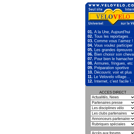
01.
A la Une, Aujourd’hui
02.
Tous les reportages…
03.
Comme vous l’aimez !
04.
Vous voulez participer
05.
Les grandes épreuves
06.
Bien choisir son cheva
07.
Pour bien le harnacher
08.
Armures, fringues, etc
09.
Préparation sportive
10.
Découvrir, voir et plus
11.
Le Velovelo village…
12.
Internet, c’est facile !
ACCES DIRECT