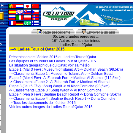
page précédente
Envoyer à un ami
05. Les grandes épreuves …
16*- Autres courses féminines
 ?
Ladies Tour of Qatar
---> Ladies Tour of Qatar 2015
 …
l
Présentation de l’édition 2015 du Ladies Tour of Qatar
Les équipes et coureurs au Ladies Tour of Qatar 2015
La situation géographique du Qatar, voir sa météo
Etape 1 (Mar 3 Fév) : Museum of Islamic Art -> Dukhan Beach (98,5km)
-> Classements Etape 1 : Museum of Islamic Art -> Dukhan Beach
Etape 2 (Mer 4 Fév) : Al Zubarah Fort -> Madinat Al Shamal (112,5km)
…
-> Classements Etape 2 : Al Zubarah Fort -> Madinat Al Shamal
Etape 3 (Jeu 5 Fév) : Souq Waqif -> Al Khor Corniche (93,5km)
-> Classements Etape 3 : Souq Waqif -> Al Khor Corniche
Etape 4 (Ven 6 Fév) : Sealine Beach Resort -> Doha Corniche (85km)
-> Classements Etape 4 : Sealine Beach Resort -> Doha Corniche
-> Tous les classements de l’édition 2015
Voir les autres images du Ladies Tour of Qatar 2015