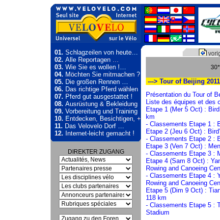
01.
Schlagzeilen von heute…
vori
02.
Alle Reportagen …
03.
Wie Sie es wollen !…
30*
04.
Möchten Sie mitmachen ?
---> Tour of Beijing 2011
05.
Die großen Rennen …
06.
Das richtige Pferd wählen
Présentation du Tour of Be
07.
Pferd gut ausgestattet !
Liste des équipes et des
08.
Ausrüstung & Bekleidung
Etape 1 (Mer 5 Oct) : Bi
09.
Vorbereitung und Training
km
10.
Entdecken, Besichtigen, +
- Classements Etape 1 :
11.
Das Velovelo Dorf …
Etape 2 (Jeu 6 Oct) : Bi
12.
Internet-leicht gemacht !
- Classements Etape 2 : 
Etape 3 (Ven 7 Oct) : Me
DIREKTER ZUGANG
- Classements Etape 3 : 
Etape 4 (Sam 8 Oct) : Ya
Rowing and Canoeing Cen
- Classements Etape 4 : 
Rowing and Canoeing Cen
Etape 5 (Dim 9 Oct) : Ti
118 km
- Classements Etape 5 : 
Stadium