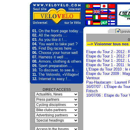
01.
On the front page today …
previ
02.
All the reports …
03.
As you like it !…
0
04.
You want to take part ?
---> Visionner tous nos
05.
Find Big races here …
Etape du Tour 2 - 2012 : 
06.
Choose your horse well
Etape du Tour 1 - 2012 : Pe
07.
Harness it well …
Etape du Tour 1 - 2012 : L
08.
Armors, clothing & others
Etape du Tour 1 - 2011 : le
09.
Sport preparation …
L’Etape du Tour 2010 : le r
10.
To discover, to see & …
Étape du Tour 2009 : Mag
11.
The Velovelo, «Village»!
Ventoux
12.
Internet is easy !…
Pau-Hautacam : Laurent F
16/07/07 : L’Étape du To
DIRECT ACCESS
Fritsch
10/07/06 : Etape du Tour 