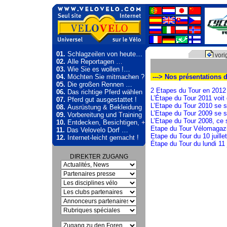
01.
Schlagzeilen von heute…
vori
02.
Alle Reportagen …
03.
Wie Sie es wollen !…
04.
Möchten Sie mitmachen ?
---> Nos présentations 
05.
Die großen Rennen …
2 Etapes du Tour en 2012 
06.
Das richtige Pferd wählen
L’Étape du Tour 2011 voit 
07.
Pferd gut ausgestattet !
L’Etape du Tour 2010 se se
08.
Ausrüstung & Bekleidung
L’Etape du Tour 2009 se s
09.
Vorbereitung und Training
L’Etape du Tour 2008, ce s
10.
Entdecken, Besichtigen, +
Etape du Tour Vélomagazin
11.
Das Velovelo Dorf …
Etape du Tour du 10 juill
12.
Internet-leicht gemacht !
Étape du Tour du lundi 11
DIREKTER ZUGANG