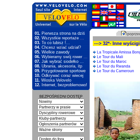
01.
Pierwsza strona na dziś
poprzed
02.
Wszystkie reportaże …
03.
To co lubisz !…
---> 32*- Inne wyścig
04.
Chcesz wziać udział?
05.
Wielkie zawody
La Tropicale Amissa Bon
06.
Wybieramy swój rower …
Le Tour du Mali
07.
Jak wybrać siodełko …
Le Tour du Maroc
08.
Ubrania, akcesoria, itp
Le Tour du Rwanda
09.
Przygotowanie sportowe
Le Tour du Cameroun
10.
Odkrywać coraz wiecej
11.
Wioska Velovelo
12.
Internet, bezproblemowo!
BEZPOŚREDNI DOSTĘP