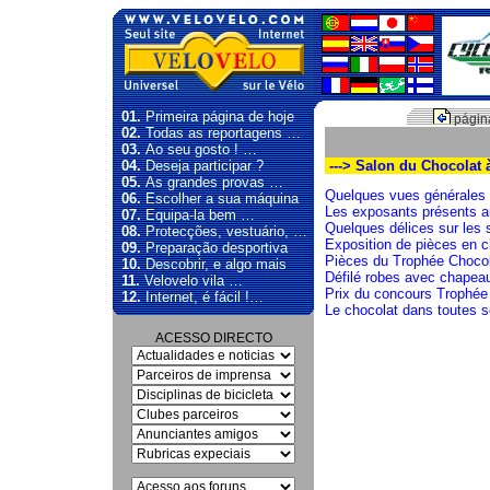
01.
Primeira página de hoje
página
02.
Todas as reportagens …
03.
Ao seu gosto ! …
04.
Deseja participar ?
---> Salon du Chocolat 
05.
As grandes provas …
Quelques vues générales
06.
Escolher a sua máquina
Les exposants présents a
07.
Equipa-la bem …
Quelques délices sur les 
08.
Protecções, vestuário, …
Exposition de pièces en c
09.
Preparação desportiva
Pièces du Trophée Chocol
10.
Descobrir, e algo mais
Défilé robes avec chapea
11.
Velovelo vila …
Prix du concours Trophée
12.
Internet, é fácil !…
Le chocolat dans toutes 
ACESSO DIRECTO