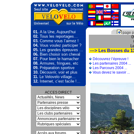
01.
A la Une, Aujourd’hui
page p
02.
Tous les reportages…
0
03.
Comme vous l’aimez !
04.
Vous voulez participer ?
L
05.
Les grandes épreuves …
---> Les Bosses du 13
06.
Bien choisir son cheval
07.
Pour bien le harnacher
Découvrez l’épreuve !
08.
Armures, fringues, etc
Les partenaires 2004 ...
09.
Préparation sportive
Les Parcours 2004 ...
10.
Découvrir, voir et plus
Vous devez le savoir ...
11.
Le Velovelo village…
12.
Internet, c’est facile !…
ACCES DIRECT