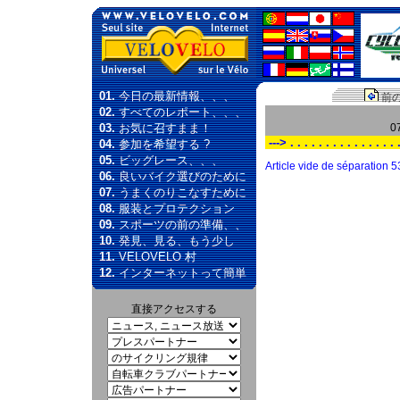
01.
今日の最新情報、、、
前
02.
すべてのレポート、、、
03.
お気に召すまま！
0
---> . . . . . . . . . . . . . . . .
04.
参加を希望する ?
05.
ビッグレース、、、
Article vide de séparation 5
06.
良いバイク選びのために
07.
うまくのりこなすために
08.
服装とプロテクション
09.
スポーツの前の準備、、
10.
発見、見る、もう少し
11.
VELOVELO 村
12.
インターネットって簡単
直接アクセスする