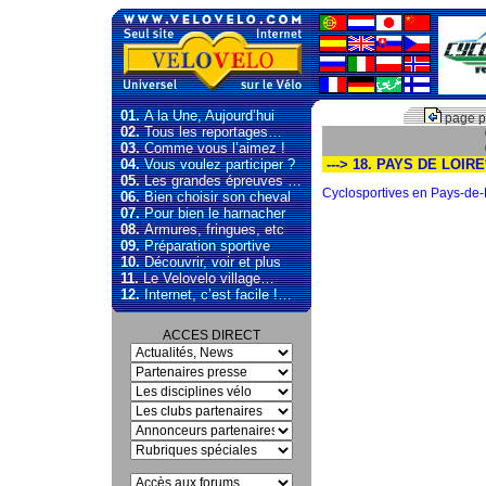
01.
A la Une, Aujourd’hui
page p
02.
Tous les reportages…
03.
Comme vous l’aimez !
04.
Vous voulez participer ?
---> 18. PAYS DE LOIRE
05.
Les grandes épreuves …
Cyclosportives en Pays-de-Lo
06.
Bien choisir son cheval
07.
Pour bien le harnacher
08.
Armures, fringues, etc
09.
Préparation sportive
10.
Découvrir, voir et plus
11.
Le Velovelo village…
12.
Internet, c’est facile !…
ACCES DIRECT