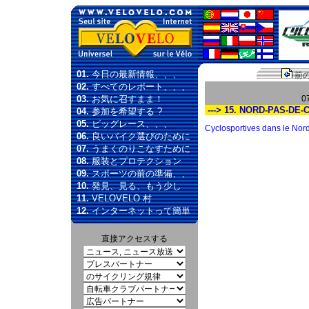
01.
今日の最新情報、、、
前
02.
すべてのレポート、、、
03.
お気に召すまま！
0
---> 15. NORD-PAS-DE-
04.
参加を希望する ?
05.
ビッグレース、、、
Cyclosportives dans le Nord 
06.
良いバイク選びのために
07.
うまくのりこなすために
08.
服装とプロテクション
09.
スポーツの前の準備、、
10.
発見、見る、もう少し
11.
VELOVELO 村
12.
インターネットって簡単
直接アクセスする