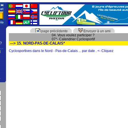
page précédente
Envoyer à un ami
04. Vous voulez participer ?
07*- Calendrier Cyclosportif
 ?
---> 15. NORD-PAS-DE-CALAIS*
 …
Cyclosportives dans le Nord - Pas-de-Calais ... par date . <- Cliquez
l
…