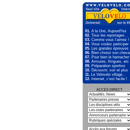
01.
A la Une, Aujourd’hui
02.
Tous les reportages…
03.
Comme vous l’aimez !
04.
Vous voulez participer
05.
Les grandes épreuves
06.
Bien choisir son cheva
07.
Pour bien le harnacher
08.
Armures, fringues, etc
09.
Préparation sportive
10.
Découvrir, voir et plus
11.
Le Velovelo village…
12.
Internet, c’est facile !
ACCES DIRECT