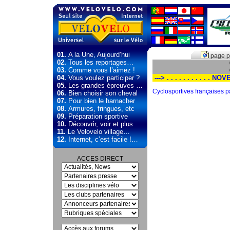
01.
A la Une, Aujourd’hui
page p
02.
Tous les reportages…
03.
Comme vous l’aimez !
04.
Vous voulez participer ?
---> . . . . . . . . . . . 
05.
Les grandes épreuves …
Cyclosportives françaises 
06.
Bien choisir son cheval
07.
Pour bien le harnacher
08.
Armures, fringues, etc
09.
Préparation sportive
10.
Découvrir, voir et plus
11.
Le Velovelo village…
12.
Internet, c’est facile !…
ACCES DIRECT