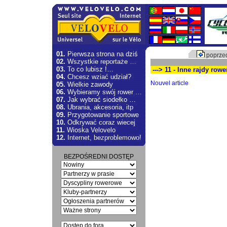
01.
Pierwsza strona na dziś
poprzed
02.
Wszystkie reportaże …
03.
To co lubisz !…
---> 11 - Inne rajdy row
04.
Chcesz wziać udział?
Nouvel article
05.
Wielkie zawody
06.
Wybieramy swój rower …
07.
Jak wybrać siodełko …
08.
Ubrania, akcesoria, itp
09.
Przygotowanie sportowe
10.
Odkrywać coraz wiecej
11.
Wioska Velovelo
12.
Internet, bezproblemowo!
BEZPOŚREDNI DOSTĘP