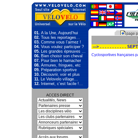
01.
A la Une, Aujourd’hui
page p
02.
Tous les reportages…
03.
Comme vous l’aimez !
04.
Vous voulez participer ?
---> . . . . . . . . . . . 
05.
Les grandes épreuves …
Cyclosportives françaises 
06.
Bien choisir son cheval
07.
Pour bien le harnacher
08.
Armures, fringues, etc
09.
Préparation sportive
10.
Découvrir, voir et plus
11.
Le Velovelo village…
12.
Internet, c’est facile !…
ACCES DIRECT