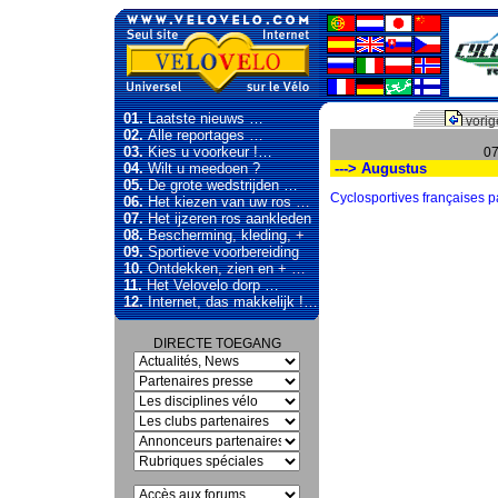
01.
Laatste nieuws …
vorig
02.
Alle reportages …
03.
Kies u voorkeur !…
07
04.
Wilt u meedoen ?
---> Augustus
05.
De grote wedstrijden …
Cyclosportives françaises p
06.
Het kiezen van uw ros …
07.
Het ijzeren ros aankleden
08.
Bescherming, kleding, +
09.
Sportieve voorbereiding
10.
Ontdekken, zien en + …
11.
Het Velovelo dorp …
12.
Internet, das makkelijk !…
DIRECTE TOEGANG