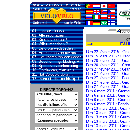
01.
Laatste nieuws …
vorig
02.
Alle reportages …
03.
Kies u voorkeur !…
07
04.
Wilt u meedoen ?
---> . . . . . . . . . . . ITAL
05.
De grote wedstrijden …
Dim 22 février 2015 : Gra
06.
Het kiezen van uw ros …
Dim 15 Mars 2015 : Gran
07.
Het ijzeren ros aankleden
Dim 20 février 2011 : Gra
08.
Bescherming, kleding, +
Dim 20 février 2011 : Chr
09.
Sportieve voorbereiding
Dim 27 février 2011 : Gra
10.
Ontdekken, zien en + …
Dim 27 février 2011 : Gra
11.
Het Velovelo dorp …
Dim 27 février 2011 : Fon
12.
Internet, das makkelijk !…
Dim 27 février 2011 : Giro
Dim 27 février 2011 : Gra
DIRECTE TOEGANG
Dim 6 mars 2011 : Granfo
Dim 6 mars 2011 : Granf
Dim 6 mars 2011 : Granfo
Dim 6 mars 2011 : Fondo V
Dim 13 mars 2011 : Gran
Dim 13 mars 2011 : Granf
Dim 13 mars 2011 : Granf
Dim 13 mars 2011 : Granf
Dim 13 mars 2011 : Gran