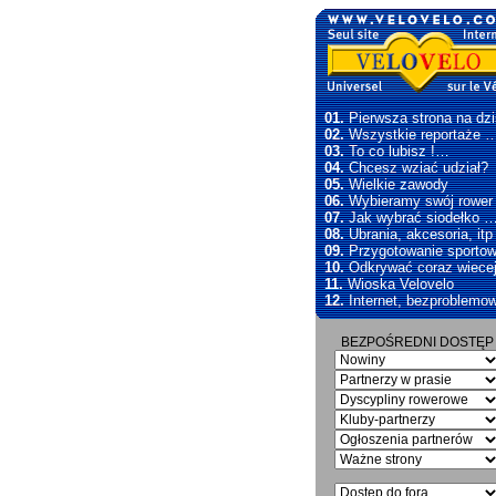
01.
Pierwsza strona na dzi
02.
Wszystkie reportaże 
03.
To co lubisz !…
04.
Chcesz wziać udział?
05.
Wielkie zawody
06.
Wybieramy swój rowe
07.
Jak wybrać siodełko 
08.
Ubrania, akcesoria, itp
09.
Przygotowanie sporto
10.
Odkrywać coraz wiece
11.
Wioska Velovelo
12.
Internet, bezproblemo
BEZPOŚREDNI DOSTĘP