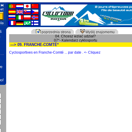
ś
poprzednia strona
Wyślij znajomemu
…
04. Chcesz wziać udział?
07*- Kalendarz cyklosportu
---> 09. FRANCHE-COMTÉ*
Cyclosportives en Franche-Comté ... par date . <- Cliquez
r …
…
we
j
wo!