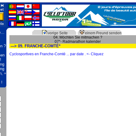
te…
vorige Seite
einem Freund senden
04. Möchten Sie mitmachen ?
07*- Radmarathon kalender
n ?
---> 09. FRANCHE-COMTÉ*
Cyclosportives en Franche-Comté ... par date . <- Cliquez
len
!
ung
ing
n, +
 !