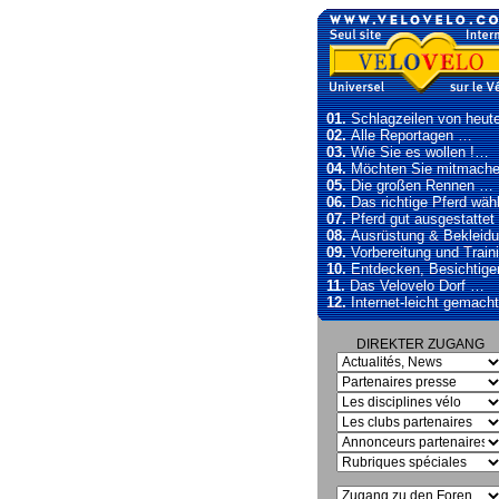
01.
Schlagzeilen von heu
02.
Alle Reportagen …
03.
Wie Sie es wollen !…
04.
Möchten Sie mitmache
05.
Die großen Rennen …
06.
Das richtige Pferd wäh
07.
Pferd gut ausgestattet 
08.
Ausrüstung & Bekleid
09.
Vorbereitung und Train
10.
Entdecken, Besichtige
11.
Das Velovelo Dorf …
12.
Internet-leicht gemacht
DIREKTER ZUGANG