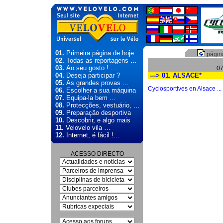
01.
Primeira página de hoje
página
02.
Todas as reportagens …
03.
Ao seu gosto ! …
07
04.
Deseja participar ?
---> 01. ALSACE*
05.
As grandes provas …
Cyclosportives en Alsace ...
06.
Escolher a sua máquina
07.
Equipa-la bem …
08.
Protecções, vestuário, …
09.
Preparação desportiva
10.
Descobrir, e algo mais
11.
Velovelo vila …
12.
Internet, é fácil !…
ACESSO DIRECTO