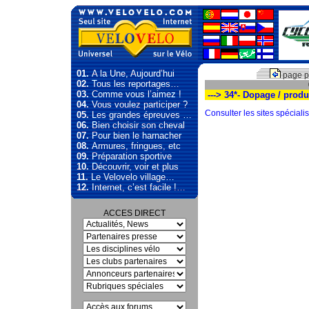
01.
A la Une, Aujourd’hui
page p
02.
Tous les reportages…
03.
Comme vous l’aimez !
---> 34*- Dopage / produi
04.
Vous voulez participer ?
Consulter les sites spécial
05.
Les grandes épreuves …
06.
Bien choisir son cheval
07.
Pour bien le harnacher
08.
Armures, fringues, etc
09.
Préparation sportive
10.
Découvrir, voir et plus
11.
Le Velovelo village…
12.
Internet, c’est facile !…
ACCES DIRECT