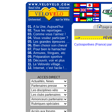
01.
A la Une, Aujourd’hui
page p
02.
Tous les reportages…
03.
Comme vous l’aimez !
04.
Vous voulez participer ?
---> . . . . . . . . . . . FÉ
05.
Les grandes épreuves …
Cyclosportives (France) par
06.
Bien choisir son cheval
07.
Pour bien le harnacher
08.
Armures, fringues, etc
09.
Préparation sportive
10.
Découvrir, voir et plus
11.
Le Velovelo village…
12.
Internet, c’est facile !…
ACCES DIRECT