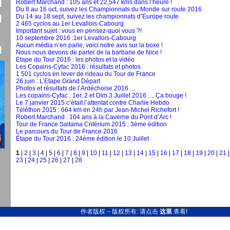
Robert Marchand : 105 ans et 22,547 kms dans l’heure !
Du 8 au 16 oct, suivez les Championnats du Monde sur route 2016
Du 14 au 18 sept, suivez les championnats d’Europe route
2 465 cyclos au 1er Levallois-Cabourg
Important sujet : vous en pensez-quoi vous ?!
10 septembre 2016 :1er Levallois-Cabourg
Aucun média n’en parle, voici notre avis sur la boxe !
Nous nous devons de parler de la barbarie de Nice !
Etape du Tour 2016 : les photos et la vidéo
Les Copains-Cyfac 2016 : résultats et photos
1 501 cyclos en lever de rideau du Tour de France
26 juin : L’Etape Grand Départ
Photos et résultats de l’Ardéchoise 2016 ...
Les copains-Cyfac : 1er, 2 et Dim 3 Juillet 2016 … Ça bouge !
Le 7 janvier 2015 c’était l’attentat contre Charlie Hebdo
Téléthon 2015 : 664 km en 24h par Jean-Michel Richefort !
Robert Marchand : 104 ans à la Caverne du Pont d’Arc !
Tour de France Saitama Critérium 2015 : 3ème édition
Le parcours du Tour de France 2016
Étape du Tour 2016 : 24ème édition le 10 Juillet
1
|
2
|
3
|
4
|
5
|
6
|
7
|
8
|
9
|
10
|
11
|
12
|
13
|
14
|
15
|
16
|
17
|
18
|
19
|
20
|
21
23
|
24
|
25
|
26
|
27
|
28
作者版权 – 版权所有: 请点击
这里
查看!