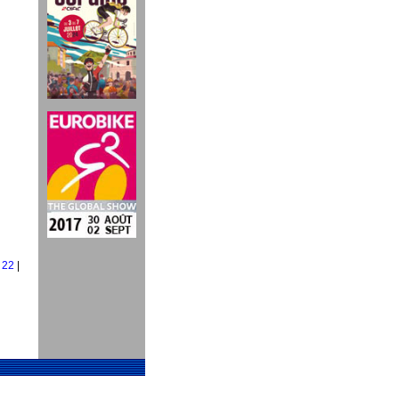
|
22
|