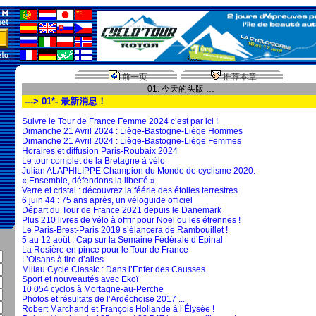
前一页
推荐本章
01. 今天的头版 …
---> 01*- 最新消息！
Suivre le Tour de France Femme 2024 c’est par ici !
Dimanche 21 Avril 2024 : Liège-Bastogne-Liège Hommes
Dimanche 21 Avril 2024 : Liège-Bastogne-Liège Femmes
Horaires et diffusion Paris-Roubaix 2024
Le tour complet de la Bretagne à vélo
Julian ALAPHILIPPE Champion du Monde de cyclisme 2020.
« Ensemble, défendons la liberté »
Verre et cristal : découvrez la féérie des étoiles terrestres
6 juin 44 : 75 ans après, un véloguide officiel
Départ du Tour de France 2021 depuis le Danemark
Plus 210 livres de vélo à offrir pour Noël ou les étrennes !
Le Paris-Brest-Paris 2019 s’élancera de Rambouillet !
5 au 12 août : Cap sur la Semaine Fédérale d’Epinal
La Rosière en pince pour le Tour de France
L’Oisans à tire d’ailes
Millau Cycle Classic : Dans l’Enfer des Causses
Sport et nouveautés avec Ekoï
10 054 cyclos à Mortagne-au-Perche
Photos et résultats de l’Ardéchoise 2017 ...
Robert Marchand et François Hollande à l’Élysée !