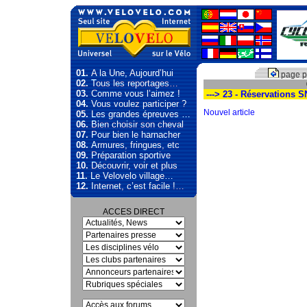
01.
A la Une, Aujourd’hui
page p
02.
Tous les reportages…
03.
Comme vous l’aimez !
---> 23 - Réservations 
04.
Vous voulez participer ?
Nouvel article
05.
Les grandes épreuves …
06.
Bien choisir son cheval
07.
Pour bien le harnacher
08.
Armures, fringues, etc
09.
Préparation sportive
10.
Découvrir, voir et plus
11.
Le Velovelo village…
12.
Internet, c’est facile !…
ACCES DIRECT