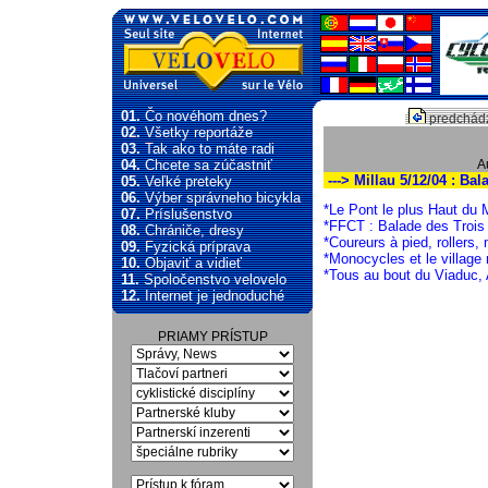
01.
Čo novéhom dnes?
predchádz
02.
Všetky reportáže
03.
Tak ako to máte radi
04.
Chcete sa zúčastniť
A
---> Millau 5/12/04 : Ba
05.
Veľké preteky
06.
Výber správneho bicykla
*Le Pont le plus Haut du 
07.
Príslušenstvo
*FFCT : Balade des Trois
08.
Chrániče, dresy
*Coureurs à pied, rollers,
09.
Fyzická príprava
*Monocycles et le village r
10.
Objaviť a vidieť
*Tous au bout du Viaduc,
11.
Spoločenstvo velovelo
12.
Internet je jednoduché
PRIAMY PRÍSTUP