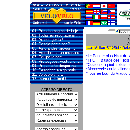
01.
Primeira página de hoje
página
02.
Todas as reportagens …
03.
Ao seu gosto ! …
2
04.
Deseja participar ?
A
---> Millau 5/12/04 : Ba
05.
As grandes provas …
06.
Escolher a sua máquina
*Le Pont le plus Haut du 
07.
Equipa-la bem …
*FFCT : Balade des Trois
08.
Protecções, vestuário, …
*Coureurs à pied, rollers,
09.
Preparação desportiva
*Monocycles et le village r
10.
Descobrir, e algo mais
*Tous au bout du Viaduc,
11.
Velovelo vila …
12.
Internet, é fácil !…
ACESSO DIRECTO