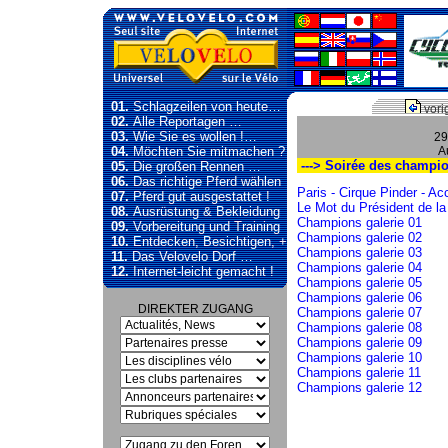
01.
Schlagzeilen von heute…
vori
02.
Alle Reportagen …
03.
Wie Sie es wollen !…
29
04.
Möchten Sie mitmachen ?
A
---> Soirée des champi
05.
Die großen Rennen …
06.
Das richtige Pferd wählen
Paris - Cirque Pinder - Ac
07.
Pferd gut ausgestattet !
Le Mot du Président de l
08.
Ausrüstung & Bekleidung
Champions galerie 01
09.
Vorbereitung und Training
Champions galerie 02
10.
Entdecken, Besichtigen, +
Champions galerie 03
11.
Das Velovelo Dorf …
Champions galerie 04
12.
Internet-leicht gemacht !
Champions galerie 05
Champions galerie 06
DIREKTER ZUGANG
Champions galerie 07
Champions galerie 08
Champions galerie 09
Champions galerie 10
Champions galerie 11
Champions galerie 12