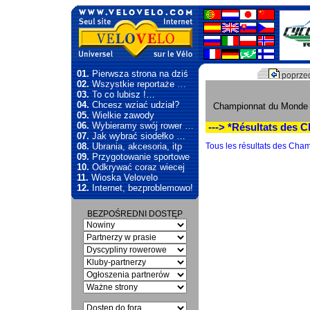
01.
Pierwsza strona na dziś
poprzed
02.
Wszystkie reportaże …
03.
To co lubisz !…
04.
Chcesz wziać udział?
Championnat du Monde s
05.
Wielkie zawody
06.
Wybieramy swój rower …
---> *Résultats des 
07.
Jak wybrać siodełko …
08.
Ubrania, akcesoria, itp
Tous les résultats des Cha
09.
Przygotowanie sportowe
10.
Odkrywać coraz wiecej
11.
Wioska Velovelo
12.
Internet, bezproblemowo!
BEZPOŚREDNI DOSTĘP