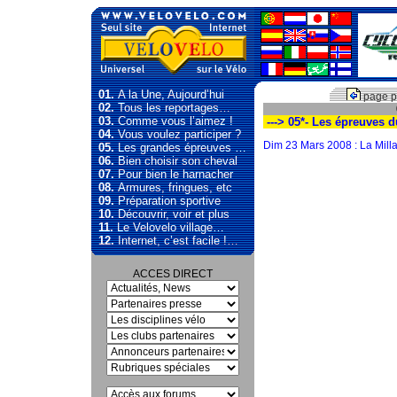
01.
A la Une, Aujourd’hui
page p
02.
Tous les reportages…
03.
Comme vous l’aimez !
---> 05*- Les épreuves 
04.
Vous voulez participer ?
Dim 23 Mars 2008 : La Mill
05.
Les grandes épreuves …
06.
Bien choisir son cheval
07.
Pour bien le harnacher
08.
Armures, fringues, etc
09.
Préparation sportive
10.
Découvrir, voir et plus
11.
Le Velovelo village…
12.
Internet, c’est facile !…
ACCES DIRECT