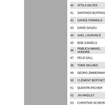
40
ATTILA VALTER
41
SANTIAGO BUITRA
42
DAVIDE FORMOLO
43
DAVID GAUDU
44
AXEL LAURANCE
45
BOB JUNGELS
FRØLICH MIKKEL
46
HONORÉ
47
FELIX GALL
48
TOMS SKUJINS
49
GEORG ZIMMERMA
50
CLÉMENT BERTHET
51
QUENTIN PACHER
52
JAI HINDLEY
53
CHRISTIAN SCARON