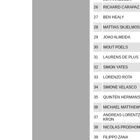
26
RICHARD CARAPAZ
27
BEN HEALY
28
MATTIAS SKJELMOS
29
JOAO ALMEIDA
30
WOUT POELS
31
LAURENS DE PLUS
32
SIMON YATES
33
LORENZO ROTA
34
SIMONE VELASCO
35
QUINTEN HERMANS
36
MICHAEL MATTHEW
ANDREAS LORENTZ
37
KRON
38
NICOLAS PRODHO
39
FILIPPO ZANA