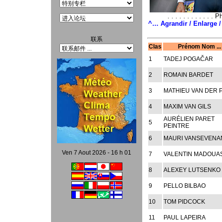
. . . . . . . . . . .
^… Agrandir / Enlarge /
联系
Clas
Prénom Nom ...
1
TADEJ POGAČAR
2
ROMAIN BARDET
3
MATHIEU VAN DER 
4
MAXIM VAN GILS
AURÉLIEN PARET
5
PEINTRE
6
MAURI VANSEVENA
Ven 7 Aout 2026 - 16 h 01
7
VALENTIN MADOUA
8
ALEXEY LUTSENKO
9
PELLO BILBAO
10
TOM PIDCOCK
11
PAUL LAPEIRA