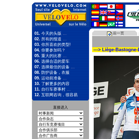
01.
今天的头版 …
前一页
02.
所有的报道 …
03.
你所喜欢的类型!
---> Liège-Bastogne-
04.
你要参加吗？
05.
重大的比赛 …
06.
选择合适的爱车
07.
选择最佳的设备 …
08.
防护设备，衣服
09.
运动前准备 …
10.
了解更多的内容
11.
自行车赛事村 …
12.
互联网咨询，很容易
直接进入