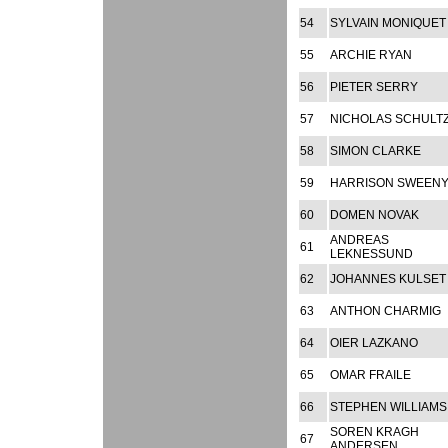
54
SYLVAIN MONIQUET
55
ARCHIE RYAN
56
PIETER SERRY
57
NICHOLAS SCHULT
58
SIMON CLARKE
59
HARRISON SWEEN
60
DOMEN NOVAK
ANDREAS
61
LEKNESSUND
62
JOHANNES KULSET
63
ANTHON CHARMIG
64
OIER LAZKANO
65
OMAR FRAILE
66
STEPHEN WILLIAMS
SOREN KRAGH
67
ANDERSEN