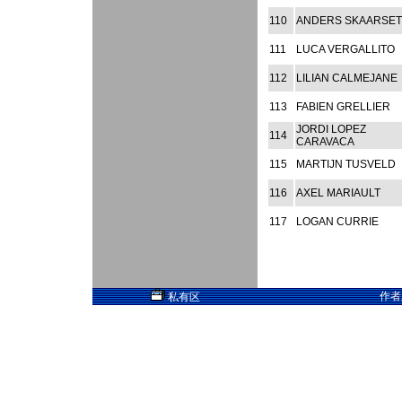
110
ANDERS SKAARSE
111
LUCA VERGALLITO
112
LILIAN CALMEJANE
113
FABIEN GRELLIER
JORDI LOPEZ
114
CARAVACA
115
MARTIJN TUSVELD
116
AXEL MARIAULT
117
LOGAN CURRIE
作者
私有区