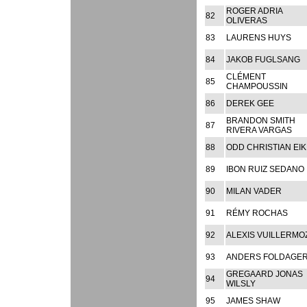
ROGER ADRIA
82
OLIVERAS
83
LAURENS HUYS
84
JAKOB FUGLSANG
CLÉMENT
85
CHAMPOUSSIN
86
DEREK GEE
BRANDON SMITH
87
RIVERA VARGAS
88
ODD CHRISTIAN EIK
89
IBON RUIZ SEDANO
90
MILAN VADER
91
RÉMY ROCHAS
92
ALEXIS VUILLERMO
93
ANDERS FOLDAGE
GREGAARD JONAS
94
WILSLY
95
JAMES SHAW