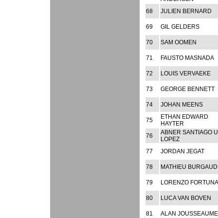
68
JULIEN BERNARD
69
GIL GELDERS
70
SAM OOMEN
71
FAUSTO MASNADA
72
LOUIS VERVAEKE
73
GEORGE BENNETT
74
JOHAN MEENS
ETHAN EDWARD
75
HAYTER
ABNER SANTIAGO 
76
LOPEZ
77
JORDAN JEGAT
78
MATHIEU BURGAU
79
LORENZO FORTUN
80
LUCA VAN BOVEN
81
ALAN JOUSSEAUME