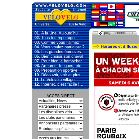
01.
A la Une, Aujourd’hui
page précédente
02.
Tous les reportages…
03.
Comme vous l’aimez !
---> Horaires et diffusi
04.
Vous voulez participer ?
05.
Les grandes épreuves …
06.
Bien choisir son cheval
07.
Pour bien le harnacher
08.
Armures, fringues, etc
09.
Préparation sportive
10.
Découvrir, voir et plus
11.
Le Velovelo village…
12.
Internet, c’est facile !…
ACCES DIRECT